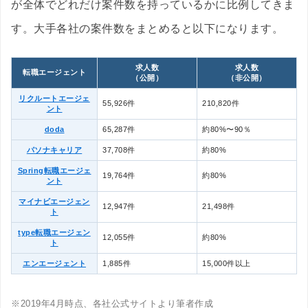
が全体でどれだけ案件数を持っているかに比例してきま
す。大手各社の案件数をまとめると以下になります。
求人数
求人数
転職エージェント
（公開）
（非公開）
リクルートエージェ
55,926件
210,820件
ント
doda
65,287件
約80%〜90％
パソナキャリア
37,708件
約80%
Spring転職エージェ
19,764件
約80%
ント
マイナビエージェン
12,947件
21,498件
ト
type転職エージェン
12,055件
約80%
ト
エンエージェント
1,885件
15,000件以上
※2019年4月時点、各社公式サイトより筆者作成