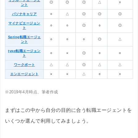
リクルートエージェ
◎
◎
◎
△
○
ント
パソナキャリア
○
△
◎
◎
◎
マイナビエージェン
○
○
◎
○
◎
ト
Spring転職エージェ
○
○
○
◎
△
ント
type転職エージェン
○
×
◎
○
○
ト
ワークポート
△
△
◎
△
△
エンエージェント
×
×
△
○
○
※2019年4月時点、筆者作成
まずはこの中から自分の目的に合う転職エージェントを
いくつか選んで利用してみましょう。