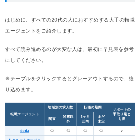
はじめに、すべての20代の人におすすめする大手の転職
エージェントをご紹介します。
すべて読み進めるのが大変な人は、最初に早見表を参考
にしてください。
※テーブルをクリックするとグレーアウトするので、絞
り込めます。
地域別の求人数
転職の期間
サポートの
転職エージェント
手取り足と
関東以
3ヶ月
まだ
関東
り度
外
以内
未定
doda
◎
◎
◎
◎
○