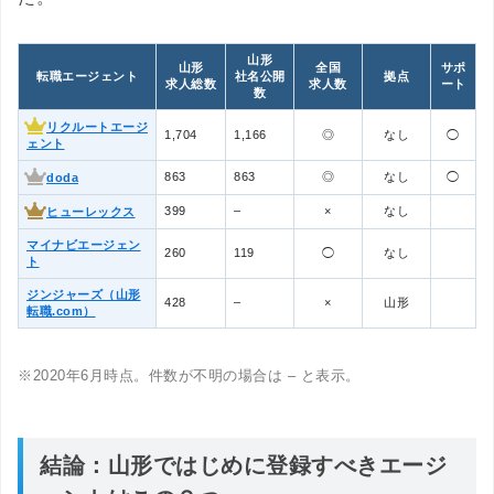
山形
山形
全国
サポ
転職エージェント
社名公開
拠点
求人総数
求人数
ート
数
リクルートエージ
1,704
1,166
◎
なし
◯
ェント
863
863
◎
なし
◯
doda
399
–
×
なし
ヒューレックス
マイナビエージェン
260
119
◯
なし
ト
ジンジャーズ（山形
428
–
×
山形
転職.com）
※2020年6月時点。件数が不明の場合は – と表示。
結論：山形ではじめに登録すべきエージ