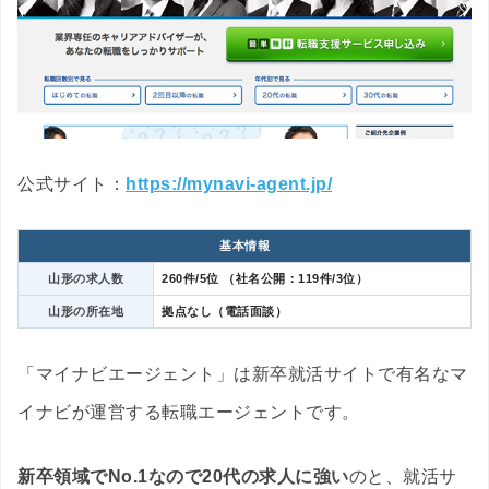
公式サイト：
https://mynavi-agent.jp/
基本情報
山形の求人数
260件/5位 （社名公開：119件/3位）
山形の所在地
拠点なし（電話面談）
「マイナビエージェント」は新卒就活サイトで有名なマ
イナビが運営する転職エージェントです。
新卒領域でNo.1なので20代の求人に強い
のと、就活サ