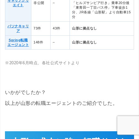
キャリアクリ
非公開
–
「ヒルズサンピア行き」乗車20分後
エイト
「東青田一丁目バス停」下車徒歩1
分、JR各線「山形駅」より自動車15
分
パソナキャリ
73件
43件
山形に拠点なし
ア
Spring転職
148件
–
山形に拠点なし
エージェント
※2020年6月時点、各社公式サイトより
いかがでしたか？
以上が山形の転職エージェントのご紹介でした。