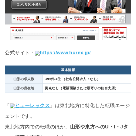
公式サイト：
https://www.hurex.jp/
基本情報
山形の求人数
399件/4位 （社名公開求人：なし）
山形の所在地
拠点なし（電話面談または最寄りの仙台支店）
「
ヒューレックス
」は東北地方に特化した転職エージ
ェントです。
東北地方内での転職のほか、
山形や東方へのU・I・Jタ