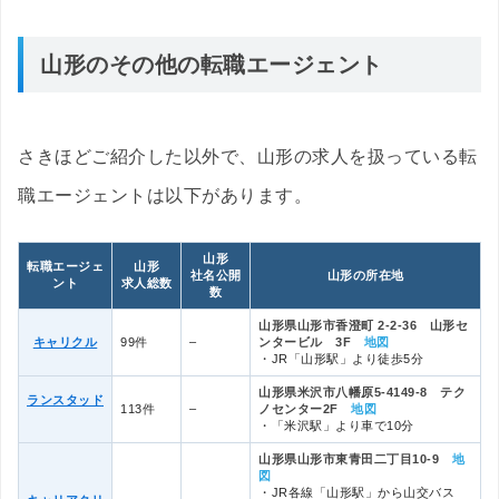
山形のその他の転職エージェント
さきほどご紹介した以外で、山形の求人を扱っている転
職エージェントは以下があります。
山形
転職エージェ
山形
社名公開
山形の所在地
ント
求人総数
数
山形県山形市香澄町 2-2-36 山形セ
キャリクル
99件
–
ンタービル 3F
地図
・JR「山形駅」より徒歩5分
山形県米沢市八幡原5-4149-8 テク
ランスタッド
113件
–
ノセンター2F
地図
・「米沢駅」より車で10分
山形県山形市東青田二丁目10-9
地
図
・JR各線「山形駅」から山交バス